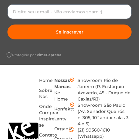
Se inscrever
Protegido por
VimeCaptcha
Home
Nossas
Showroom Rio de
Marcas
Janeiro (R. Eustáquio
Sobre
Ke
Azevedo, 45 - Duque de
Nós
Home
Caxias/RJ)
Showroom São Paulo
Onde
Konfektt
(Av. Senador Queirós
Comprar
nº305, 10º andar salas 3,
Inspire-
Lanty
4 e 5)
se
Organiz
(21) 99560-1610
Contato
(Whatsapp)
Organiz