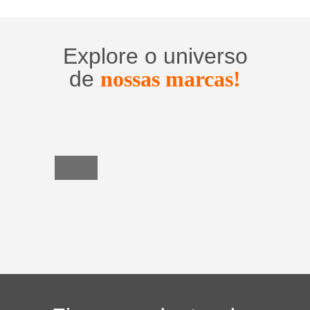
Explore o universo
de
nossas marcas!
Utensílios
do
Lar