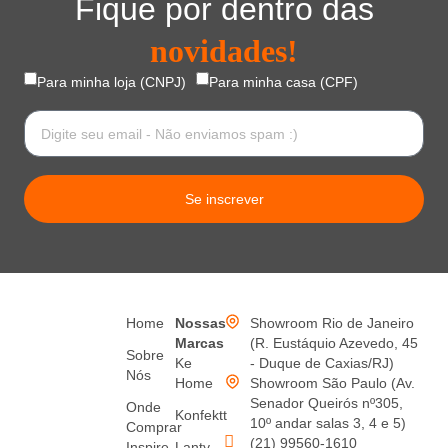
Fique por dentro das
novidades!
Para minha loja (CNPJ)
Para minha casa (CPF)
Se inscrever
Home
Nossas
Showroom Rio de Janeiro
Marcas
(R. Eustáquio Azevedo, 45
Sobre
Ke
- Duque de Caxias/RJ)
Nós
Home
Showroom São Paulo (Av.
Senador Queirós nº305,
Onde
Konfektt
10º andar salas 3, 4 e 5)
Comprar
(21) 99560-1610
Inspire-
Lanty