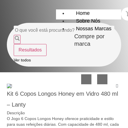
Home
Sobre Nós
Nossas Marcas
Compre por
marca
Resultados
Utensílios
Casa
Ver todos
do
e
Lar
Organização
Kit 6 Copos Longos Honey em Vidro 480 ml
– Lanty
Descrição
O Jogo 6 Copos Longos Honey oferece praticidade e estilo
Utilidades
Confeitaria
para suas refeições diárias. Com capacidade de 480 ml, cada
de
e