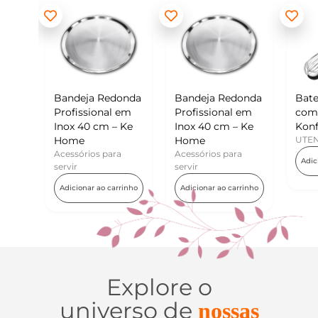
Redonda
Bandeja Redonda
Batedor de Ovos
M
nal em
Profissional em
com Raspador –
K
m – Ke
Inox 40 cm – Ke
Konfektt
U
Home
UTENSÍLIOS
para
Acessórios para
Adicionar ao carrinho
servir
o carrinho
Adicionar ao carrinho
Explore o
universo de
nossas