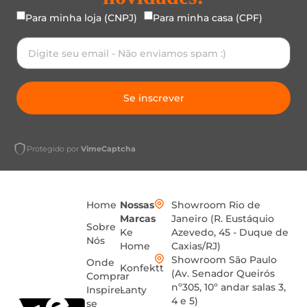
Para minha loja (CNPJ)
Para minha casa (CPF)
Se inscrever
Protegido por
VimeCaptcha
Home
Nossas
Showroom Rio de
Marcas
Janeiro (R. Eustáquio
Sobre
Ke
Azevedo, 45 - Duque de
Nós
Home
Caxias/RJ)
Showroom São Paulo
Onde
Konfektt
(Av. Senador Queirós
Comprar
nº305, 10º andar salas 3,
Inspire-
Lanty
4 e 5)
se