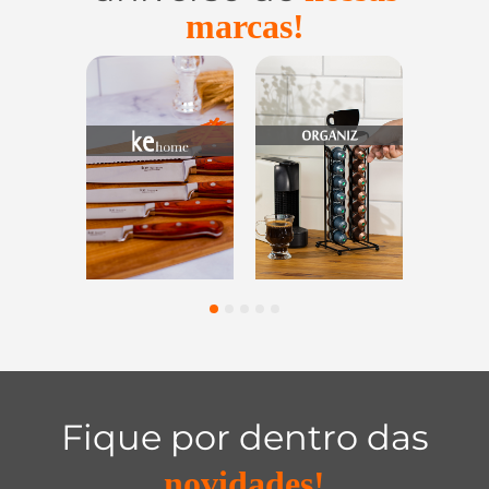
marcas!
Utensílios do
Casa e
Utilidades de
Lar
Organização
Vidro
1
2
3
4
5
Fique por dentro das
novidades!