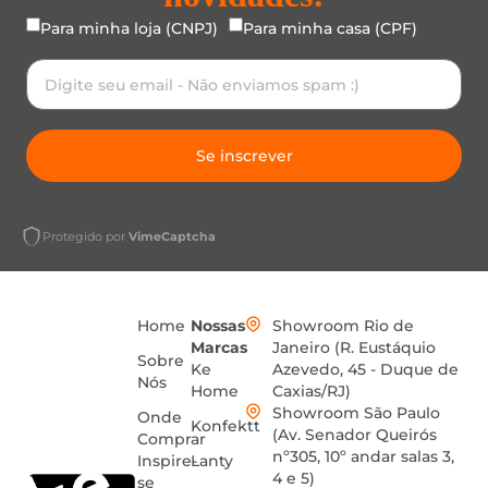
Para minha loja (CNPJ)
Para minha casa (CPF)
Se inscrever
Protegido por
VimeCaptcha
Home
Nossas
Showroom Rio de
Marcas
Janeiro (R. Eustáquio
Sobre
Ke
Azevedo, 45 - Duque de
Nós
Home
Caxias/RJ)
Showroom São Paulo
Onde
Konfektt
(Av. Senador Queirós
Comprar
nº305, 10º andar salas 3,
Inspire-
Lanty
4 e 5)
se