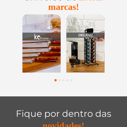
marcas!
Utensílios do
Casa e
Utilidades d
Lar
Organização
Vidro
1
2
3
4
5
Fique por dentro das
novidades!