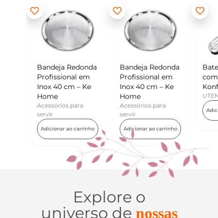
Redonda
Bandeja Redonda
Batedor de Ovos
nal em
Profissional em
com Raspador –
cm – Ke
Inox 40 cm – Ke
Konfektt
Home
UTENSÍLIOS
 para
Acessórios para
Adicionar ao carrinho
servir
o carrinho
Adicionar ao carrinho
Explore o
universo de
nossas