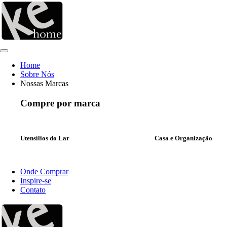
Ir
para
o
conteúdo
Home
Sobre Nós
Nossas Marcas
Compre por marca
Utensílios do Lar
Casa e Organização
Onde Comprar
Inspire-se
Contato