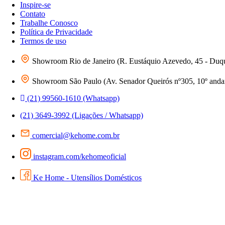
Inspire-se
Contato
Trabalhe Conosco
Política de Privacidade
Termos de uso
Showroom Rio de Janeiro (R. Eustáquio Azevedo, 45 - Duq
Showroom São Paulo (Av. Senador Queirós nº305, 10º andar 
(21) 99560-1610 (Whatsapp)
(21) 3649-3992 (Ligações / Whatsapp)
comercial@kehome.com.br
instagram.com/kehomeoficial
Ke Home - Utensílios Domésticos