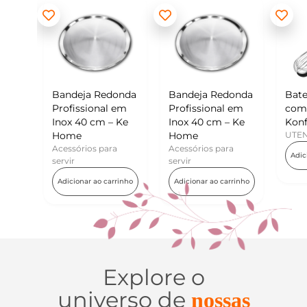
Redonda
Bandeja Redonda
Batedor de Ovos
nal em
Profissional em
com Raspador –
cm – Ke
Inox 40 cm – Ke
Konfektt
Home
UTENSÍLIOS
 para
Acessórios para
Adicionar ao carrinho
servir
o carrinho
Adicionar ao carrinho
Explore o
universo de
nossas