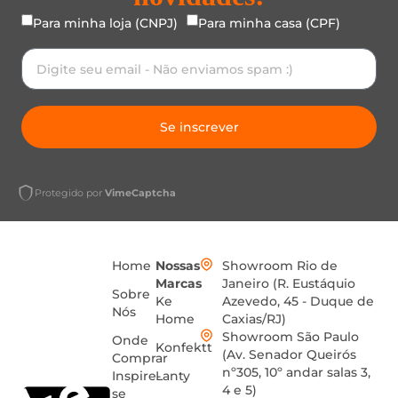
Para minha loja (CNPJ)
Para minha casa (CPF)
Se inscrever
Protegido por
VimeCaptcha
Home
Nossas
Showroom Rio de
Marcas
Janeiro (R. Eustáquio
Sobre
Ke
Azevedo, 45 - Duque de
Nós
Home
Caxias/RJ)
Showroom São Paulo
Onde
Konfektt
(Av. Senador Queirós
Comprar
nº305, 10º andar salas 3,
Inspire-
Lanty
4 e 5)
se