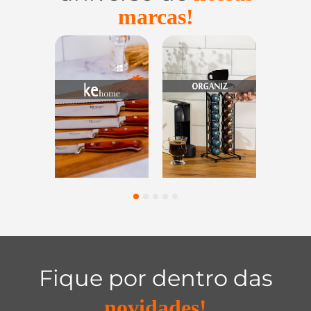
marcas!
Utensílios do
Casa e
Utilidades d
Lar
Organização
Vidro
1
2
3
4
5
Fique por dentro das
novidades!