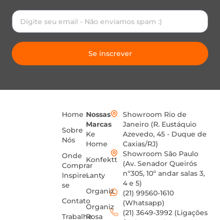
Se inscrever
Home
Nossas
Showroom Rio de
Marcas
Janeiro (R. Eustáquio
Sobre
Ke
Azevedo, 45 - Duque de
Nós
Home
Caxias/RJ)
Showroom São Paulo
Onde
Konfektt
(Av. Senador Queirós
Comprar
nº305, 10º andar salas 3,
Inspire-
Lanty
4 e 5)
se
Organiz
(21) 99560-1610
Contato
(Whatsapp)
Organiz
(21) 3649-3992 (Ligações
Trabalhe
Rosa