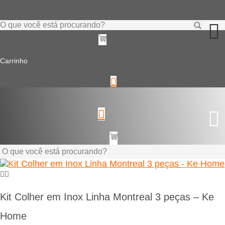
Ir
para
o
Pesquisar
conteúdo
...
Carrinho
Pesquisar
...
Kit Colher em Inox Linha Montreal 3 peças – Ke
Home