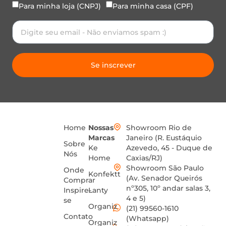
Para minha loja (CNPJ)
Para minha casa (CPF)
Se inscrever
Home
Nossas
Showroom Rio de
Marcas
Janeiro (R. Eustáquio
Sobre
Ke
Azevedo, 45 - Duque de
Nós
Home
Caxias/RJ)
Showroom São Paulo
Onde
Konfektt
(Av. Senador Queirós
Comprar
nº305, 10º andar salas 3,
Inspire-
Lanty
4 e 5)
se
Organiz
(21) 99560-1610
Contato
(Whatsapp)
Organiz