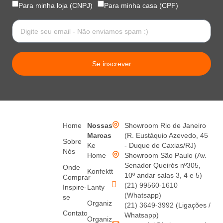
Para minha loja (CNPJ)
Para minha casa (CPF)
Se inscrever
Home
Nossas
Showroom Rio de Janeiro
Marcas
(R. Eustáquio Azevedo, 45
Sobre
Ke
- Duque de Caxias/RJ)
Nós
Home
Showroom São Paulo (Av.
Senador Queirós nº305,
Onde
Konfektt
10º andar salas 3, 4 e 5)
Comprar
(21) 99560-1610
Inspire-
Lanty
(Whatsapp)
se
Organiz
(21) 3649-3992 (Ligações /
Contato
Whatsapp)
Organiz