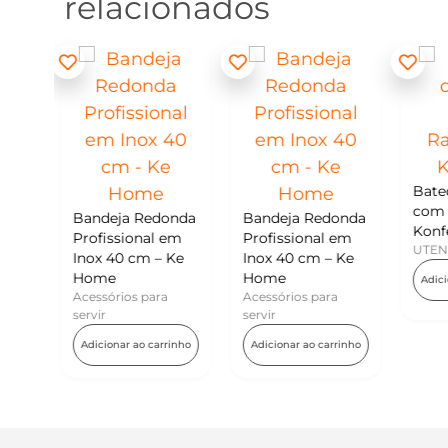
relacionados
Batedor de Ovos
com Raspador –
a Redonda
Bandeja Redonda
Konfektt
ional em
Profissional em
UTENSÍLIOS
 cm – Ke
Inox 40 cm – Ke
Home
Adicionar ao carrinho
os para
Acessórios para
servir
r ao carrinho
Adicionar ao carrinho