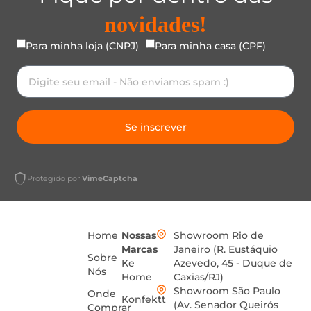
novidades!
Para minha loja (CNPJ)
Para minha casa (CPF)
Se inscrever
Protegido por
VimeCaptcha
Home
Nossas
Showroom Rio de
Marcas
Janeiro (R. Eustáquio
Sobre
Ke
Azevedo, 45 - Duque de
Nós
Home
Caxias/RJ)
Showroom São Paulo
Onde
Konfektt
(Av. Senador Queirós
Comprar