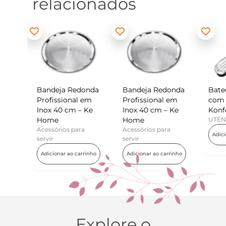
relacionados
edonda
Bandeja Redonda
Batedor de Ovos
Mi
l em
Profissional em
com Raspador –
Ko
 – Ke
Inox 40 cm – Ke
Konfektt
UT
Home
UTENSÍLIOS
Ad
ara
Acessórios para
Adicionar ao carrinho
servir
carrinho
Adicionar ao carrinho
Explore o