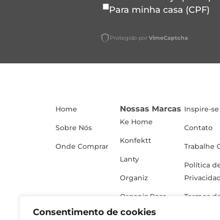
Para minha casa (CPF)
Protegido por
VimeCaptcha
Nossas Marcas
Home
Inspire-se
Ke Home
Sobre Nós
Contato
Konfektt
Onde Comprar
Trabalhe 
Lanty
Política d
Organiz
Privacida
Organiz Rosa
Termos de
Consentimento de cookies