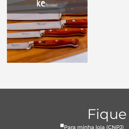
Fique
Para minha loja (CNPJ)