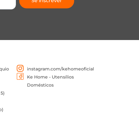
Se inscrever
quio
instagram.com/kehomeoficial
Ke Home - Utensílios
Domésticos
 5)
p)