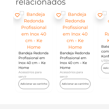
relacionados
Batedor de Ovos
com Raspador –
ja Redonda
Bandeja Redonda
Konfektt
sional em
Profissional em
UTENSÍLIOS
0 cm – Ke
Inox 40 cm – Ke
Home
Adicionar ao carrinho
ios para
Acessórios para
servir
ar ao carrinho
Adicionar ao carrinho