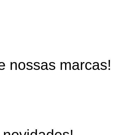
de
nossas marcas!
s
novidades!