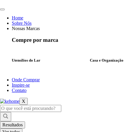
Ir
para
o
Home
conteúdo
Sobre Nós
Nossas Marcas
Compre por marca
Utensílios do Lar
Casa e Organização
Onde Comprar
Inspire-se
Contato
X
Pesquisar
...
Resultados
Ver todos