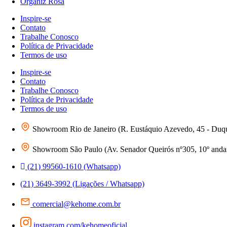
Organiz Rosa
Inspire-se
Contato
Trabalhe Conosco
Política de Privacidade
Termos de uso
Inspire-se
Contato
Trabalhe Conosco
Política de Privacidade
Termos de uso
Showroom Rio de Janeiro (R. Eustáquio Azevedo, 45 - Duq
Showroom São Paulo (Av. Senador Queirós nº305, 10º andar 
(21) 99560-1610 (Whatsapp)
(21) 3649-3992 (Ligações / Whatsapp)
comercial@kehome.com.br
instagram.com/kehomeoficial