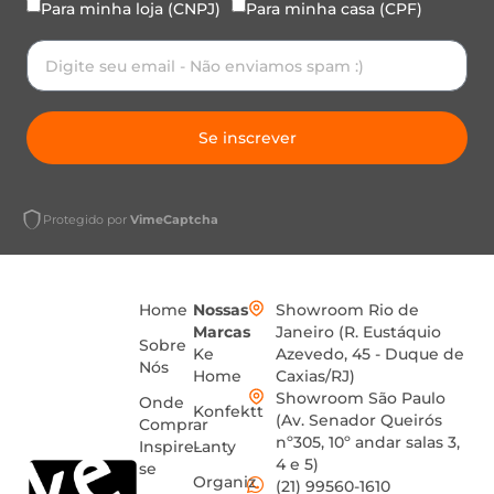
Para minha loja (CNPJ)
Para minha casa (CPF)
Se inscrever
Protegido por
VimeCaptcha
Home
Nossas
Showroom Rio de
Marcas
Janeiro (R. Eustáquio
Sobre
Ke
Azevedo, 45 - Duque de
Nós
Home
Caxias/RJ)
Showroom São Paulo
Onde
Konfektt
(Av. Senador Queirós
Comprar
nº305, 10º andar salas 3,
Inspire-
Lanty
4 e 5)
se
Organiz
(21) 99560-1610