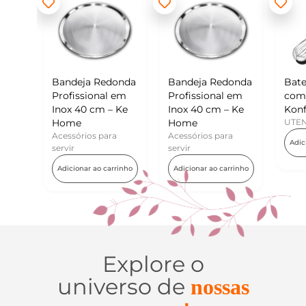
eja Redonda
Bandeja Redonda
Batedor de Ovos
ssional em
Profissional em
com Raspador –
40 cm – Ke
Inox 40 cm – Ke
Konfektt
e
Home
UTENSÍLIOS
rios para
Acessórios para
Adicionar ao carrinho
servir
nar ao carrinho
Adicionar ao carrinho
Explore o
universo de
nossas