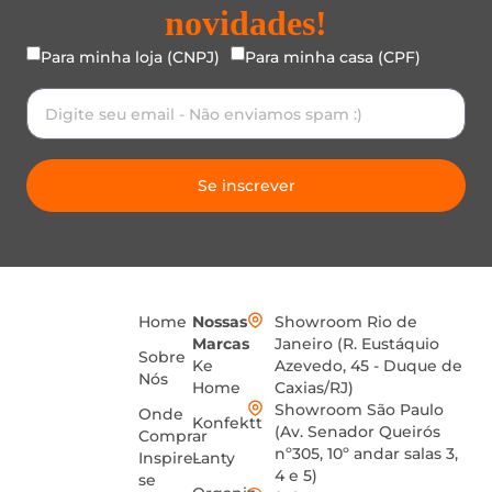
novidades!
Para minha loja (CNPJ)
Para minha casa (CPF)
Se inscrever
Home
Nossas
Showroom Rio de
Marcas
Janeiro (R. Eustáquio
Sobre
Ke
Azevedo, 45 - Duque de
Nós
Home
Caxias/RJ)
Showroom São Paulo
Onde
Konfektt
(Av. Senador Queirós
Comprar
nº305, 10º andar salas 3,
Inspire-
Lanty
4 e 5)
se