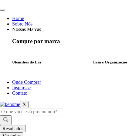
Ir
para
o
Home
conteúdo
Sobre Nós
Nossas Marcas
Compre por marca
Utensílios do Lar
Casa e Organização
Onde Comprar
Inspire-se
Contato
X
Pesquisar
...
Resultados
Ver todos