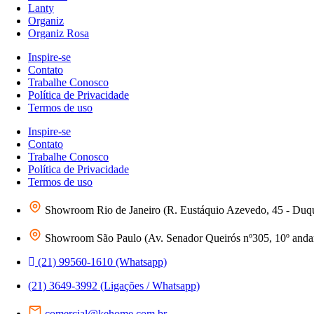
Lanty
Organiz
Organiz Rosa
Inspire-se
Contato
Trabalhe Conosco
Política de Privacidade
Termos de uso
Inspire-se
Contato
Trabalhe Conosco
Política de Privacidade
Termos de uso
Showroom Rio de Janeiro (R. Eustáquio Azevedo, 45 - Duq
Showroom São Paulo (Av. Senador Queirós nº305, 10º andar 
(21) 99560-1610 (Whatsapp)
(21) 3649-3992 (Ligações / Whatsapp)
comercial@kehome.com.br