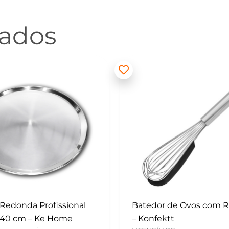
nados
 de Ovos com Raspador
Mini Polvilhador – Konf
UTENSÍLIOS
tt