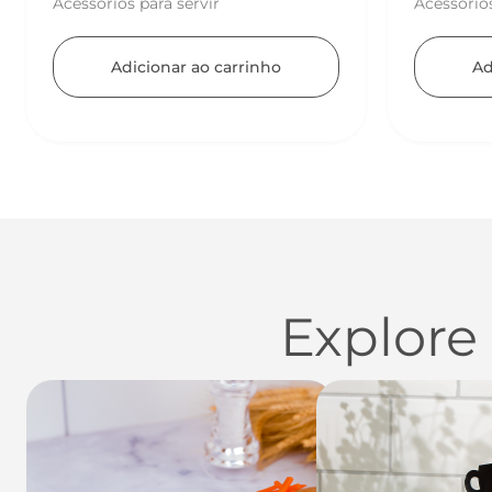
Acessórios para servir
UTENSÍLI
Adicionar ao carrinho
Ad
Explore
Utensílios do Lar
Casa
Organi