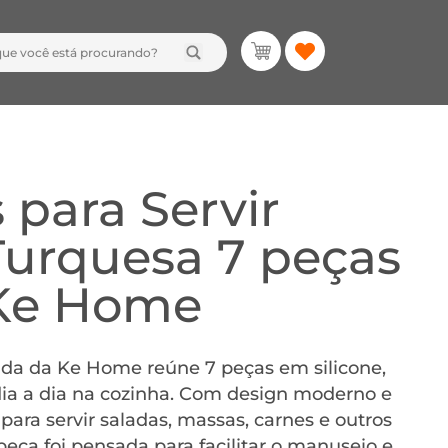
 para Servir
Turquesa 7 peças
 Ke Home
órida da Ke Home reúne 7 peças em silicone,
 dia a dia na cozinha. Com design moderno e
s para servir saladas, massas, carnes e outros
peça foi pensada para facilitar o manuseio e