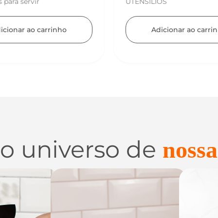
OS
Adicionar ao carri
icionar ao carrinho
 o universo de
nossa
 e
Utilidades de
C
zação
Vidro