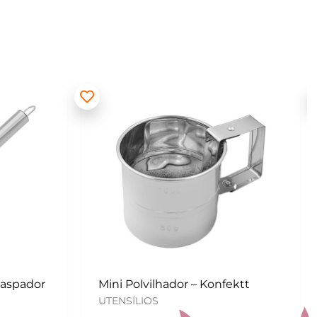
ektt
Kit para Copos de Massa 2 peças
– Konfektt