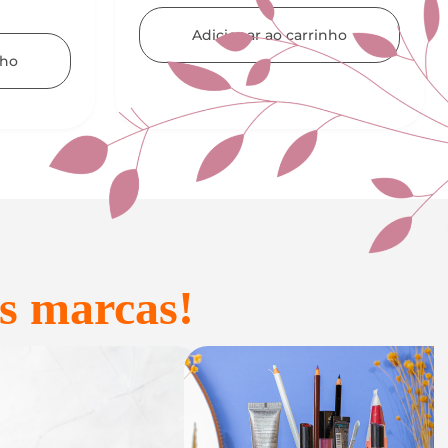
UTENSÍLIOS
nho
Adicionar ao carrinho
s marcas!
onfeitaria e
Acessórios
Presente
inteligentes