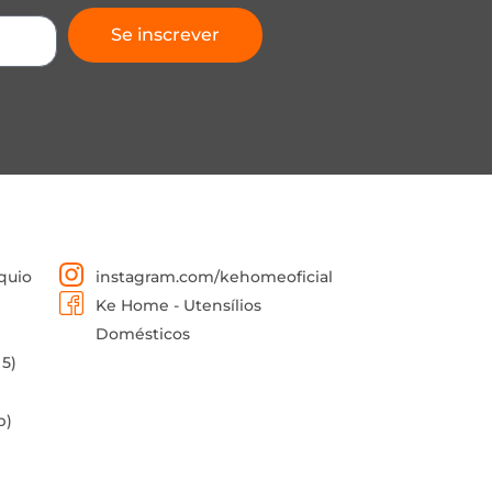
Se inscrever
quio
instagram.com/kehomeoficial
Ke Home - Utensílios
Domésticos
 5)
p)