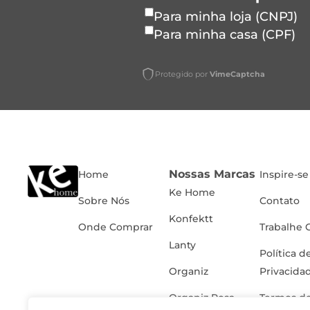
Para minha loja (CNPJ)
Para minha casa (CPF)
Protegido por
VimeCaptcha
Nossas Marcas
Home
Inspire-se
Ke Home
Sobre Nós
Contato
Konfektt
Onde Comprar
Trabalhe 
Lanty
Política d
Organiz
Privacida
Organiz Rosa
Termos de