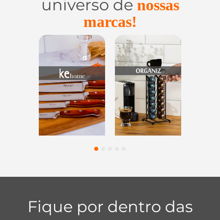
universo de
nossas
marcas!
Utensílios do
Casa e
Utilidades d
Lar
Organização
Vidro
1
2
3
4
5
Fique por dentro das