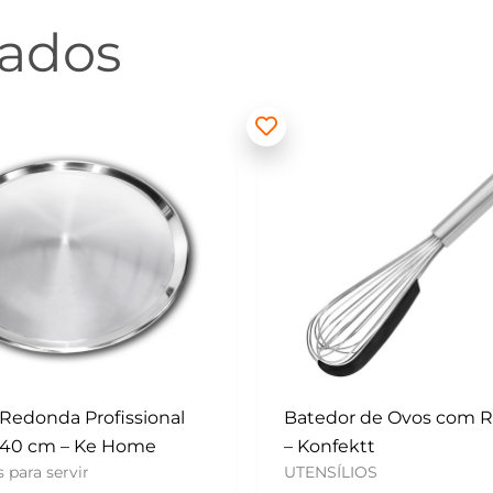
nados
 de Ovos com Raspador
Mini Polvilhador – Konf
UTENSÍLIOS
tt
OS