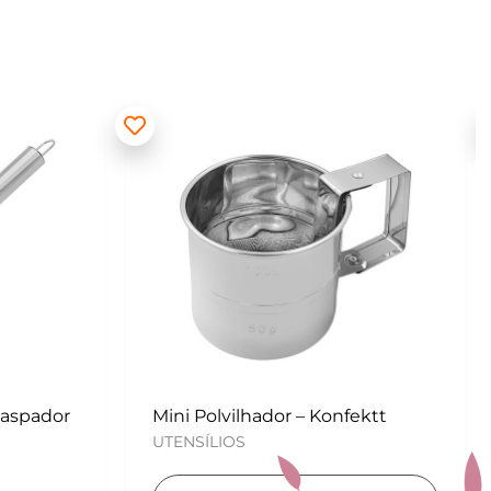
ektt
Kit para Copos de Massa 2 peças
– Konfektt
UTENSÍLIOS