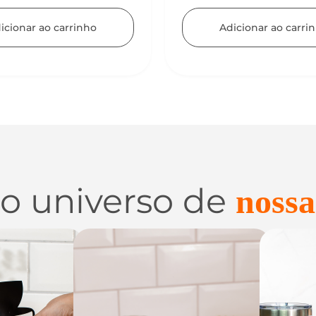
Adicionar ao carri
icionar ao carrinho
 o universo de
nossa
 e
Utilidades de
C
zação
Vidro