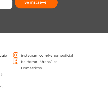
Se inscrever
quio
instagram.com/kehomeoficial
Ke Home - Utensílios
Domésticos
 5)
p)