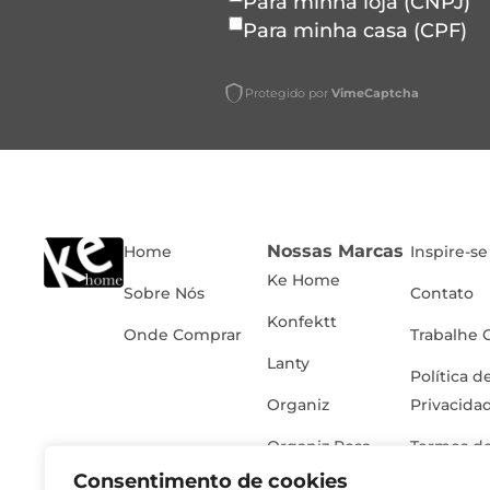
Para minha loja (CNPJ)
Para minha casa (CPF)
Protegido por
VimeCaptcha
Nossas Marcas
Home
Inspire-se
Ke Home
Sobre Nós
Contato
Konfektt
Onde Comprar
Trabalhe 
Lanty
Política d
Organiz
Privacida
Organiz Rosa
Termos de
Consentimento de cookies