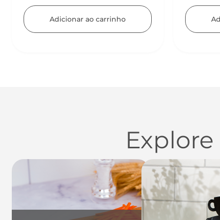
Adicionar ao carrinho
Ad
Explore
Utensílios do Lar
Casa
Organi