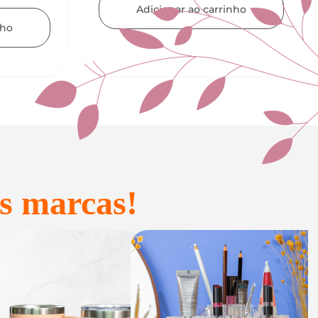
nho
Adicionar ao carrinho
s marcas!
onfeitaria e
Acessórios
Presente
inteligentes