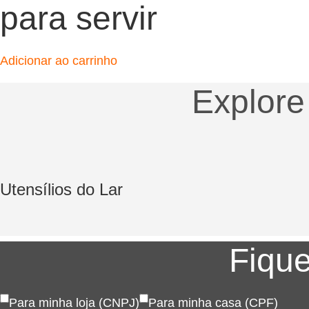
para servir
Adicionar ao carrinho
Explore
Utensílios do Lar
Fique
Para minha loja (CNPJ)
Para minha casa (CPF)