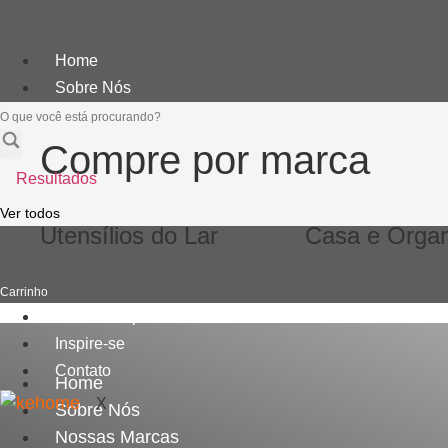
Ir
para
Home
o
Sobre Nós
conteúdo
Pesquisar
Nossas Marcas
...
Compre por marca
Resultados
Ver todos
Utensílios do Lar
Casa e Orga
Carrinho
Onde Comprar
Inspire-se
Contato
Home
X
Sobre Nós
Nossas Marcas