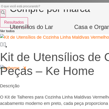
Pesquisar
Compre por marca
...
Resultados
Utensílios do Lar
Casa e Orga
Ver todos
Onde Comprar
Kit de Utensílios de
Inspire-se
Contato
Peças – Ke Home
X
Descrição
O Kit de Talheres para Cozinha Linha Maldivas Vermelh
acabamento moderno em preto, cada peça proporciona con