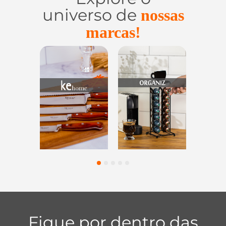
universo de
nossas
marcas!
Utensílios do
Casa e
Utilidades de
Lar
Organização
Vidro
1
2
3
4
5
Fique por dentro das