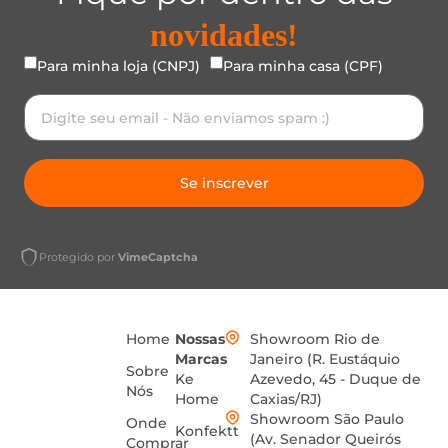
novidades!
Para minha loja (CNPJ)
Para minha casa (CPF)
Se inscrever
Protegido por
VimeCaptcha
Home
Nossas
Showroom Rio de
Marcas
Janeiro (R. Eustáquio
Sobre
Ke
Azevedo, 45 - Duque de
Nós
Home
Caxias/RJ)
Showroom São Paulo
Onde
Konfektt
(Av. Senador Queirós
Comprar