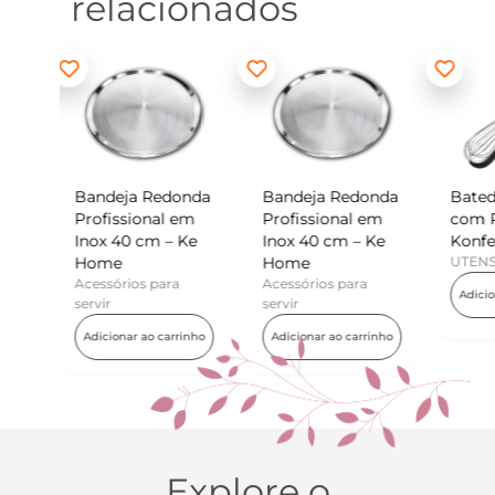
relacionados
edonda
Bandeja Redonda
Batedor de Ovos
M
al em
Profissional em
com Raspador –
K
 – Ke
Inox 40 cm – Ke
Konfektt
U
Home
UTENSÍLIOS
para
Acessórios para
Adicionar ao carrinho
servir
 carrinho
Adicionar ao carrinho
Explore o