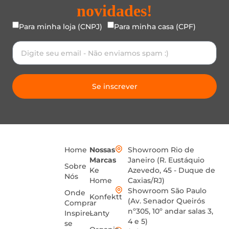
novidades!
Para minha loja (CNPJ)
Para minha casa (CPF)
Se inscrever
Home
Nossas
Showroom Rio de
Marcas
Janeiro (R. Eustáquio
Sobre
Ke
Azevedo, 45 - Duque de
Nós
Home
Caxias/RJ)
Showroom São Paulo
Onde
Konfektt
(Av. Senador Queirós
Comprar
nº305, 10º andar salas 3,
Inspire-
Lanty
4 e 5)
se