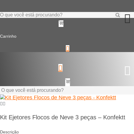
Ir
para
o
Pesquisar
conteúdo
...
Carrinho
Pesquisar
...
Kit Ejetores Flocos de Neve 3 peças – Konfektt
Descrição