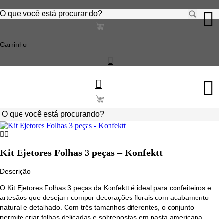
Ir
para
Pesquisar
o
...
conteúdo
Carrinho
Pesquisar
...
Kit Ejetores Folhas 3 peças – Konfektt
Descrição
O Kit Ejetores Folhas 3 peças da Konfektt é ideal para confeiteiros e
artesãos que desejam compor decorações florais com acabamento
natural e detalhado. Com três tamanhos diferentes, o conjunto
permite criar folhas delicadas e sobrepostas em pasta americana,