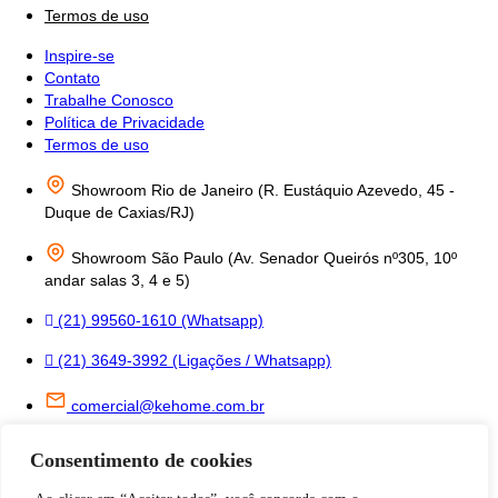
Termos de uso
Inspire-se
Contato
Trabalhe Conosco
Política de Privacidade
Termos de uso
Showroom Rio de Janeiro (R. Eustáquio Azevedo, 45 -
Duque de Caxias/RJ)
Showroom São Paulo (Av. Senador Queirós nº305, 10º
andar salas 3, 4 e 5)
(21) 99560-1610 (Whatsapp)
(21) 3649-3992 (Ligações / Whatsapp)
comercial@kehome.com.br
instagram.com/kehomeoficial
Consentimento de cookies