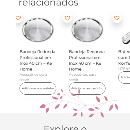
relacionados
edonda
Bandeja Redonda
Batedor de Ovos
M
al em
Profissional em
com Raspador –
K
 – Ke
Inox 40 cm – Ke
Konfektt
U
Home
UTENSÍLIOS
para
Acessórios para
Adicionar ao carrinho
servir
 carrinho
Adicionar ao carrinho
Explore o