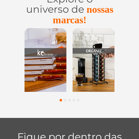
universo de
nossas
marcas!
Utensílios do
Casa e
Utilidades de
Lar
Organização
Vidro
1
2
3
4
5
Fique por dentro das