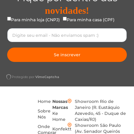
novidades!
Para minha loja (CNPJ)
Para minha casa (CPF)
Se inscrever
Protegido por
VimeCaptcha
Home
Nossas
Showroom Rio de
Marcas
Janeiro (R. Eustáquio
Sobre
Ke
Azevedo, 45 - Duque de
Nós
Home
Caxias/RJ)
Showroom São Paulo
Onde
Konfektt
(Av. Senador Queirós
Comprar