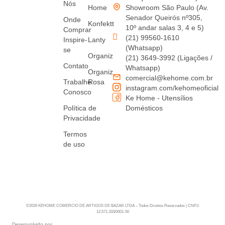
Nós
Home
Showroom São Paulo (Av.
Senador Queirós nº305,
Onde
Konfektt
10º andar salas 3, 4 e 5)
Comprar
(21) 99560-1610
Inspire-
Lanty
(Whatsapp)
se
Organiz
(21) 3649-3992 (Ligações /
Contato
Whatsapp)
Organiz
comercial@kehome.com.br
Trabalhe
Rosa
instagram.com/kehomeoficial
Conosco
Ke Home - Utensílios
Política de
Domésticos
Privacidade
Termos
de uso
©2026 KEHOME COMERCIO DE ARTIGOS DE BAZAR LTDA – Todos Direitos Reservados | CNPJ:
12.571.333/0001-50
Desenvolvido por