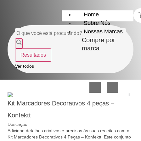
Home
Sobre Nós
Nossas Marcas
Compre por
marca
Resultados
Utensílios
Casa
Ver todos
do
e
Lar
Organização
Kit Marcadores Decorativos 4 peças –
Konfektt
Descrição
Adicione detalhes criativos e precisos às suas receitas com o
Utilidades
Confeitaria
Kit Marcadores Decorativos 4 Peças – Konfektt. Este conjunto
de
e