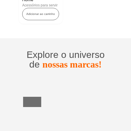
Acessórios para servir
Adicionar ao carrinho
Explore o universo
de
nossas marcas!
Utensílios
do
Lar