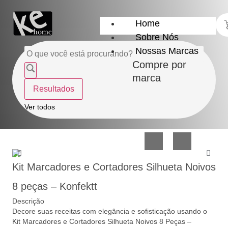
Home
Sobre Nós
Nossas Marcas
Compre por
marca
Resultados
Utensílios
Casa
Ver todos
do
e
Lar
Organização
Kit Marcadores e Cortadores Silhueta Noivos
8 peças – Konfektt
Descrição
Decore suas receitas com elegância e sofisticação usando o
Utilidades
Confeitaria
Kit Marcadores e Cortadores Silhueta Noivos 8 Peças –
de
e