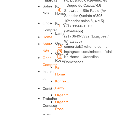
Marcas
(R. Eustáquio Azevedo, 45
- Duque de Caxias/RJ)
Sobre
Ke
Showroom São Paulo (Av.
Nós
Home
Senador Queirós nº305,
10º andar salas 3, 4 e 5)
Onde
Konfektt
(21) 99560-1610
Comprar
(Whatsapp)
Lanty
(21) 3649-3992 (Ligações /
Home
Whatsapp)
Organiz
Sobre
comercial@kehome.com.br
Nós
instagram.com/kehomeoficial
Organiz
Ke Home - Utensílios
Onde
Rosa
Domésticos
Comprar
Ke
Inspire-
Home
se
Konfektt
Lanty
Contato
Organiz
Trabalhe
Organiz
Conosco
Rosa