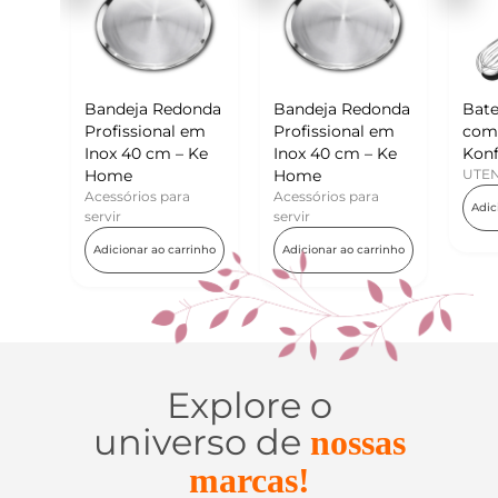
ndeja Redonda
Bandeja Redonda
Batedor de Ovos
fissional em
Profissional em
com Raspador –
ox 40 cm – Ke
Inox 40 cm – Ke
Konfektt
me
Home
UTENSÍLIOS
ssórios para
Acessórios para
Adicionar ao carrinho
vir
servir
icionar ao carrinho
Adicionar ao carrinho
Explore o
universo de
nossas
marcas!