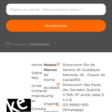
Se inscrever
Protegido por
VimeCaptcha
Home
Nossas
Showroom Rio de
Marcas
Janeiro (R. Eustáquio
Sobre
Ke
Azevedo, 45 - Duque de
Nós
Home
Caxias/RJ)
Showroom São Paulo
Onde
Konfektt
(Av. Senador Queirós
Comprar
nº305, 10º andar salas 3,
Inspire-
Lanty
4 e 5)
se
Organiz
(21) 99560-1610
Contato
(Whatsapp)
Organiz