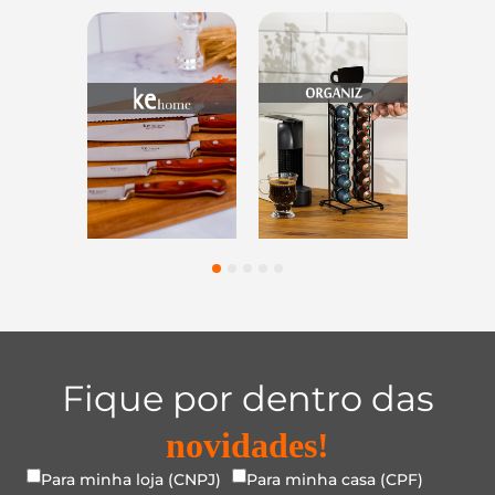
rios
Utensílios do
Casa e
Utilid
ntes
Lar
Organização
Vi
1
2
3
4
5
Fique por dentro das
novidades!
Para minha loja (CNPJ)
Para minha casa (CPF)