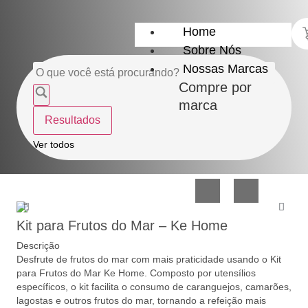
Home
Sobre Nós
Nossas Marcas
Compre por
marca
Resultados
Utensílios
Casa
Ver todos
do
e
Lar
Organização
Kit para Frutos do Mar – Ke Home
Descrição
Desfrute de frutos do mar com mais praticidade usando o Kit
para Frutos do Mar Ke Home. Composto por utensílios
específicos, o kit facilita o consumo de caranguejos, camarões,
Utilidades
Confeitaria
lagostas e outros frutos do mar, tornando a refeição mais
de
e