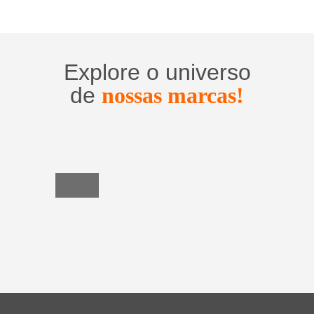
Explore o universo
de
nossas marcas!
Utensílios
do
Lar