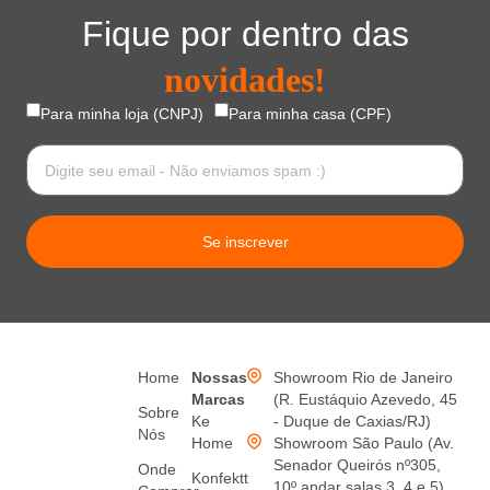
Fique por dentro das
novidades!
Para minha loja (CNPJ)
Para minha casa (CPF)
Se inscrever
Home
Nossas
Showroom Rio de Janeiro
Marcas
(R. Eustáquio Azevedo, 45
Sobre
Ke
- Duque de Caxias/RJ)
Nós
Home
Showroom São Paulo (Av.
Senador Queirós nº305,
Onde
Konfektt
10º andar salas 3, 4 e 5)