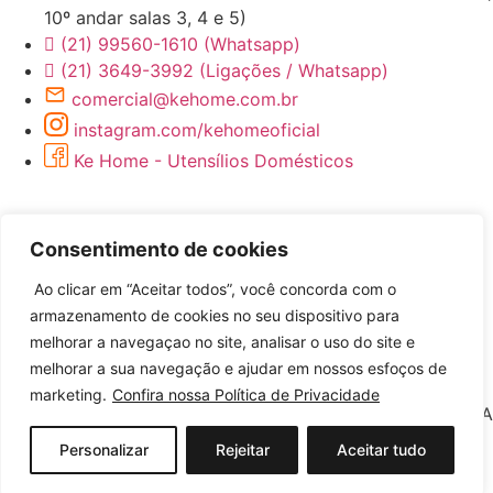
10º andar salas 3, 4 e 5)
(21) 99560-1610 (Whatsapp)
(21) 3649-3992 (Ligações / Whatsapp)
comercial@kehome.com.br
instagram.com/kehomeoficial
Ke Home - Utensílios Domésticos
Consentimento de cookies
Ao clicar em “Aceitar todos”, você concorda com o
armazenamento de cookies no seu dispositivo para
melhorar a navegaçao no site, analisar o uso do site e
Desenvolvido por
melhorar a sua navegação e ajudar em nossos esfoços de
marketing.
Confira nossa Política de Privacidade
©2026 KEHOME COMERCIO DE ARTIGOS DE BAZAR LTDA
– Todos Direitos Reservados | CNPJ: 12.571.333/0001-50
Personalizar
Rejeitar
Aceitar tudo