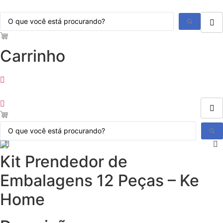
Ir
Pesquisar
para
...
o
conteúdo
Carrinho
Pesquisar
...
Kit Prendedor de
Embalagens 12 Peças – Ke
Home