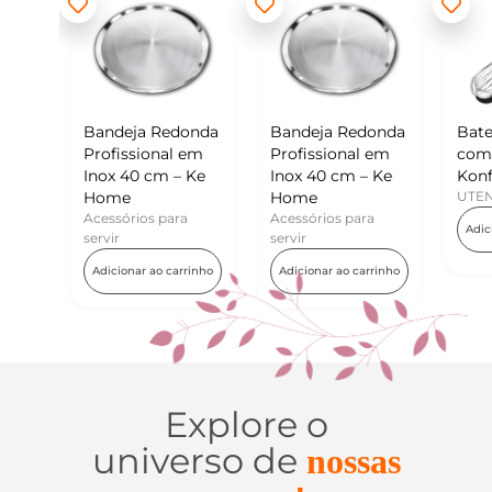
eja Redonda
Bandeja Redonda
Batedor de Ovos
ssional em
Profissional em
com Raspador –
40 cm – Ke
Inox 40 cm – Ke
Konfektt
e
Home
UTENSÍLIOS
rios para
Acessórios para
Adicionar ao carrinho
servir
nar ao carrinho
Adicionar ao carrinho
Explore o
universo de
nossas