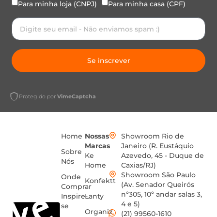
Para minha loja (CNPJ)
Para minha casa (CPF)
Se inscrever
Protegido por
VimeCaptcha
Home
Nossas
Showroom Rio de
Marcas
Janeiro (R. Eustáquio
Sobre
Ke
Azevedo, 45 - Duque de
Nós
Home
Caxias/RJ)
Showroom São Paulo
Onde
Konfektt
(Av. Senador Queirós
Comprar
nº305, 10º andar salas 3,
Inspire-
Lanty
4 e 5)
se
Organiz
(21) 99560-1610