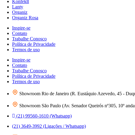
Konfektt
Lanty
Organiz
Organiz Rosa
Inspire-se
Contato
Trabalhe Conosco
Política de Privacidade
Termos de uso
Inspire-se
Contato
Trabalhe Conosco
Política de Privacidade
Termos de uso
Showroom Rio de Janeiro (R. Eustáquio Azevedo, 45 - Duq
Showroom São Paulo (Av. Senador Queirós nº305, 10º andar 
(21) 99560-1610 (Whatsapp)
(21) 3649-3992 (Ligações / Whatsapp)