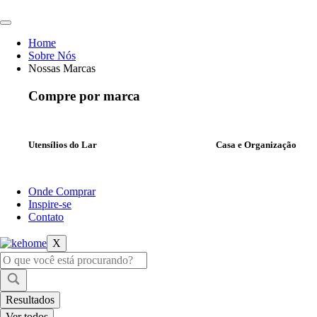
Ir
para
o
Home
conteúdo
Sobre Nós
Nossas Marcas
Compre por marca
Utensílios do Lar
Casa e Organização
Onde Comprar
Inspire-se
Contato
X
Pesquisar
...
Resultados
Ver todos