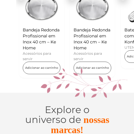
ja Redonda
Bandeja Redonda
Batedor de Ovos
sional em
Profissional em
com Raspador –
0 cm – Ke
Inox 40 cm – Ke
Konfektt
Home
UTENSÍLIOS
ios para
Acessórios para
Adicionar ao carrinho
servir
ar ao carrinho
Adicionar ao carrinho
Explore o
universo de
nossas
marcas!