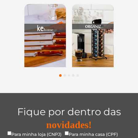
s
Utensílios do
Casa e
Utilidade
s
Lar
Organização
Vidro
1
2
3
4
5
Fique por dentro das
novidades!
Para minha loja (CNPJ)
Para minha casa (CPF)