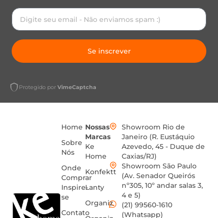
Se inscrever
Protegido por
VimeCaptcha
Home
Nossas
Showroom Rio de
Marcas
Janeiro (R. Eustáquio
Sobre
Ke
Azevedo, 45 - Duque de
Nós
Home
Caxias/RJ)
Showroom São Paulo
Onde
Konfektt
(Av. Senador Queirós
Comprar
nº305, 10º andar salas 3,
Inspire-
Lanty
4 e 5)
se
Organiz
(21) 99560-1610
Contato
(Whatsapp)