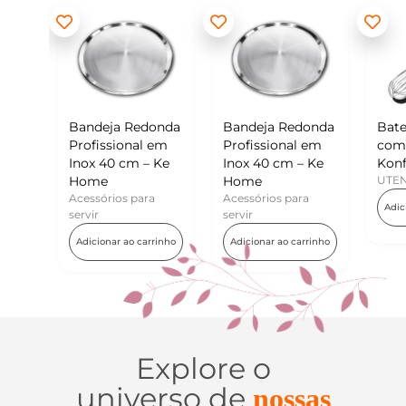
ndeja Redonda
Bandeja Redonda
Batedor de Ovos
fissional em
Profissional em
com Raspador –
ox 40 cm – Ke
Inox 40 cm – Ke
Konfektt
me
Home
UTENSÍLIOS
ssórios para
Acessórios para
Adicionar ao carrinho
vir
servir
icionar ao carrinho
Adicionar ao carrinho
Explore o
universo de
nossas