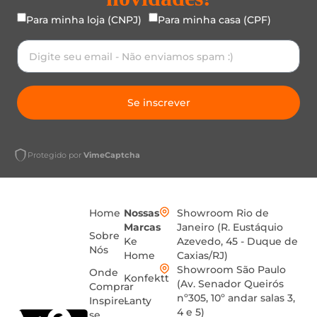
Para minha loja (CNPJ)
Para minha casa (CPF)
Se inscrever
Protegido por
VimeCaptcha
Home
Nossas
Showroom Rio de
Marcas
Janeiro (R. Eustáquio
Sobre
Ke
Azevedo, 45 - Duque de
Nós
Home
Caxias/RJ)
Showroom São Paulo
Onde
Konfektt
(Av. Senador Queirós
Comprar
nº305, 10º andar salas 3,
Inspire-
Lanty
4 e 5)
se