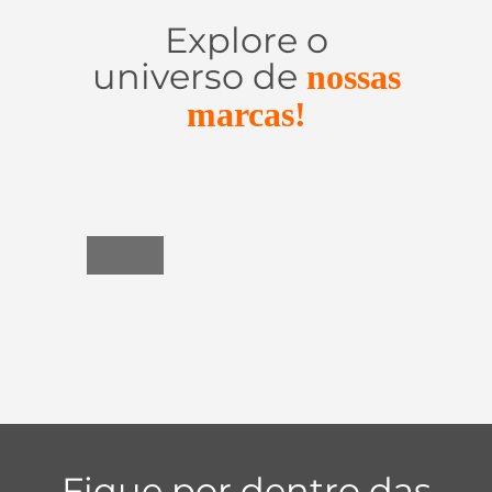
Explore o
universo de
nossas
marcas!
Utensílios
do
Lar
Fique por dentro das