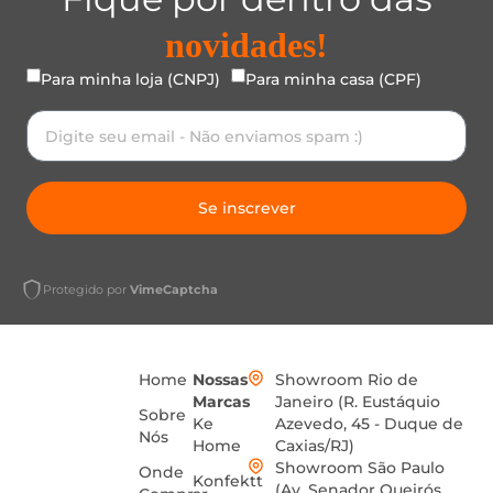
novidades!
Para minha loja (CNPJ)
Para minha casa (CPF)
Se inscrever
Protegido por
VimeCaptcha
Home
Nossas
Showroom Rio de
Marcas
Janeiro (R. Eustáquio
Sobre
Ke
Azevedo, 45 - Duque de
Nós
Home
Caxias/RJ)
Showroom São Paulo
Onde
Konfektt
(Av. Senador Queirós