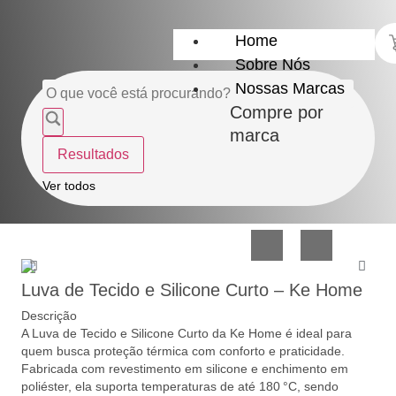
Home
Sobre Nós
Nossas Marcas
Compre por
marca
Resultados
Utensílios
Casa
Ver todos
do
e
Lar
Organização
Luva de Tecido e Silicone Curto – Ke Home
Descrição
A Luva de Tecido e Silicone Curto da Ke Home é ideal para
quem busca proteção térmica com conforto e praticidade.
Fabricada com revestimento em silicone e enchimento em
Utilidades
Confeitaria
poliéster, ela suporta temperaturas de até 180 °C, sendo
de
e