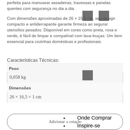
perfeita para manusear assadeiras, travessas e panelas
Vidro
Presente
quentes com segurança no dia a dia.
Com dimensões aproximadas de 26 × 15,5 cm, seu design
compacto e antiderrapante garante firmeza ao segurar
utensílios pesados. Disponível em cores como preta, roxa e
verde, é fácil de limpar e compatível com lava-louças. Um item
essencial para cozinhas domésticas e profissionais.
Acessórios
Características Técnicas:
inteligentes
Peso
0,058 kg
Dimensões
26 × 16,5 × 1 cm
Onde Comprar
Adicionar a cotação
Inspire-se