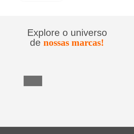
Explore o universo
de
nossas marcas!
Utensílios
do
Lar