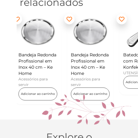
relacionados
donda
Bandeja Redonda
Batedor de Ovos
Min
 em
Profissional em
com Raspador –
Kon
– Ke
Inox 40 cm – Ke
Konfektt
UTE
Home
UTENSÍLIOS
Adi
ra
Acessórios para
Adicionar ao carrinho
servir
rrinho
Adicionar ao carrinho
Explore o