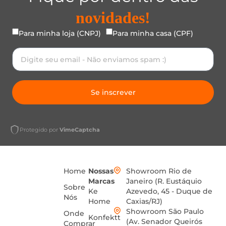
novidades!
Para minha loja (CNPJ)
Para minha casa (CPF)
Se inscrever
Protegido por
VimeCaptcha
Home
Nossas
Showroom Rio de
Marcas
Janeiro (R. Eustáquio
Sobre
Ke
Azevedo, 45 - Duque de
Nós
Home
Caxias/RJ)
Showroom São Paulo
Onde
Konfektt
(Av. Senador Queirós
Comprar