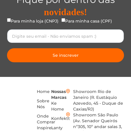
novidades!
Para minha loja (CNPJ)
Para minha casa (CPF)
Se inscrever
Home
Nossas
Showroom Rio de
Marcas
Janeiro (R. Eustáquio
Sobre
Ke
Azevedo, 45 - Duque de
Nós
Home
Caxias/RJ)
Showroom São Paulo
Onde
Konfektt
(Av. Senador Queirós
Comprar
nº305, 10º andar salas 3,
Inspire-
Lanty