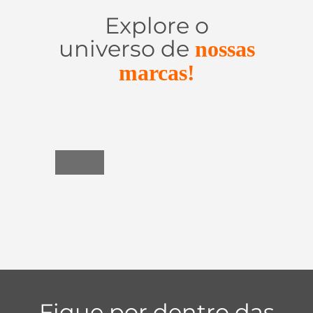
Explore o
universo de
nossas
marcas!
Utensílios
do
Lar
Fique por dentro das