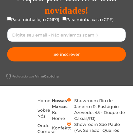
novidades!
Para minha loja (CNPJ)
Para minha casa (CPF)
Se inscrever
Protegido por
VimeCaptcha
Home
Nossas
Showroom Rio de
Marcas
Janeiro (R. Eustáquio
Sobre
Ke
Azevedo, 45 - Duque de
Nós
Home
Caxias/RJ)
Showroom São Paulo
Onde
Konfektt
(Av. Senador Queirós
Comprar