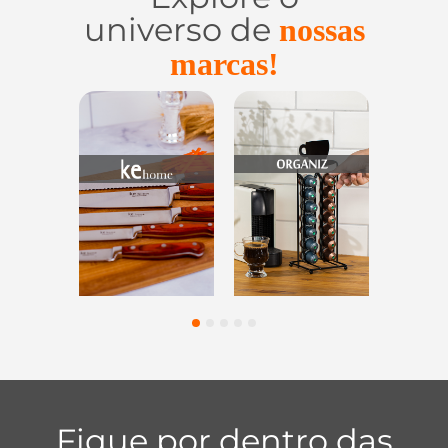
universo de
nossas
marcas!
Utensílios do
Casa e
Utilidades de
Lar
Organização
Vidro
1
2
3
4
5
Fique por dentro das