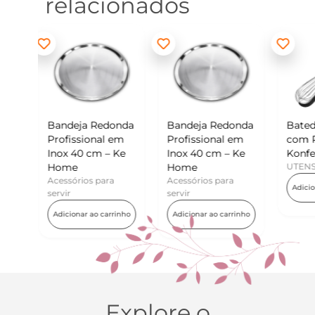
relacionados
edonda
Bandeja Redonda
Batedor de Ovos
Mi
al em
Profissional em
com Raspador –
Ko
 – Ke
Inox 40 cm – Ke
Konfektt
UT
Home
UTENSÍLIOS
A
ara
Acessórios para
Adicionar ao carrinho
servir
carrinho
Adicionar ao carrinho
Explore o