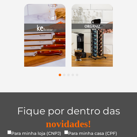
s
Utensílios do
Casa e
Utilidade
s
Lar
Organização
Vidro
1
2
3
4
5
Fique por dentro das
novidades!
Para minha loja (CNPJ)
Para minha casa (CPF)