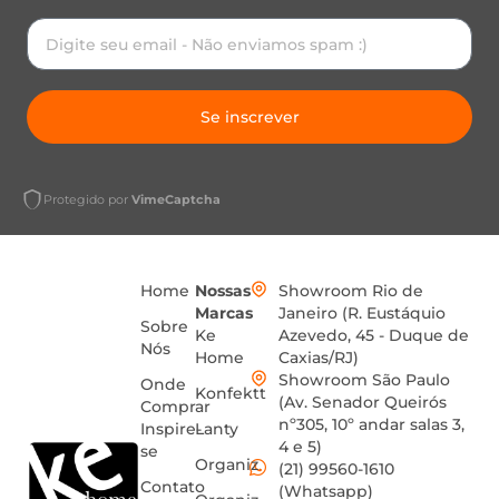
Se inscrever
Protegido por
VimeCaptcha
Home
Nossas
Showroom Rio de
Marcas
Janeiro (R. Eustáquio
Sobre
Ke
Azevedo, 45 - Duque de
Nós
Home
Caxias/RJ)
Showroom São Paulo
Onde
Konfektt
(Av. Senador Queirós
Comprar
nº305, 10º andar salas 3,
Inspire-
Lanty
4 e 5)
se
Organiz
(21) 99560-1610
Contato
(Whatsapp)