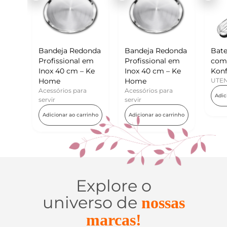
ja Redonda
Bandeja Redonda
Batedor de Ovos
sional em
Profissional em
com Raspador –
0 cm – Ke
Inox 40 cm – Ke
Konfektt
Home
UTENSÍLIOS
ios para
Acessórios para
Adicionar ao carrinho
servir
ar ao carrinho
Adicionar ao carrinho
Explore o
universo de
nossas
marcas!