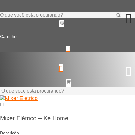
Ir
para
o
Pesquisar
conteúdo
...
Carrinho
Pesquisar
...
Mixer Elétrico – Ke Home
Descrição