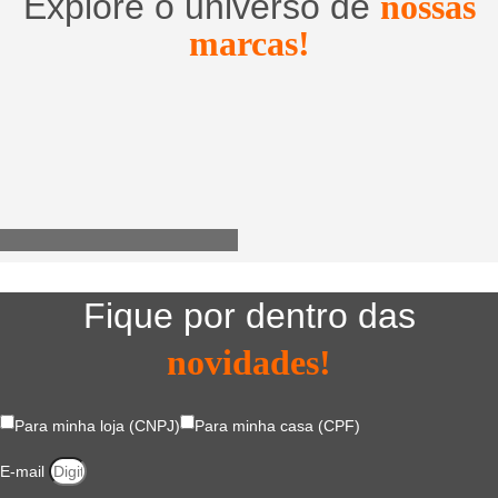
Explore o universo de
nossas
marcas!
Utensílios do Lar
Fique por dentro das
novidades!
Para minha loja (CNPJ)
Para minha casa (CPF)
E-mail