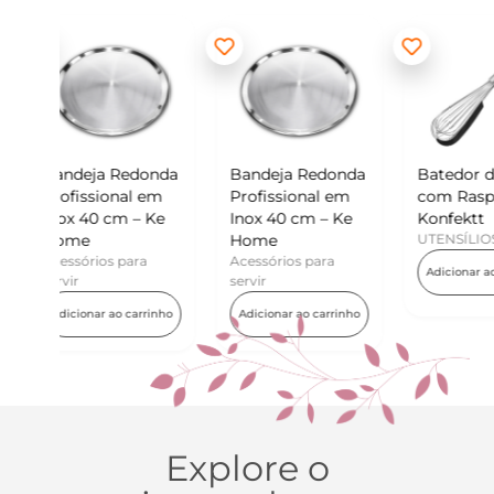
edonda
Bandeja Redonda
Batedor de Ovos
Mi
al em
Profissional em
com Raspador –
Ko
 – Ke
Inox 40 cm – Ke
Konfektt
UT
Home
UTENSÍLIOS
A
ara
Acessórios para
Adicionar ao carrinho
servir
carrinho
Adicionar ao carrinho
Explore o