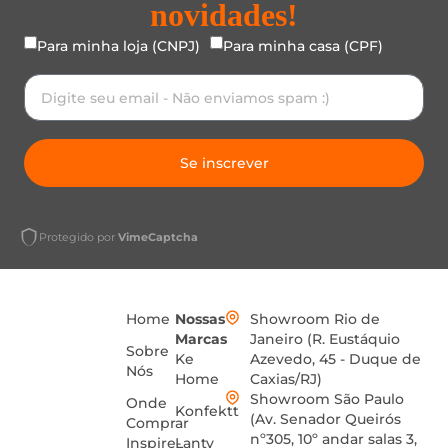
novidades!
Para minha loja (CNPJ)
Para minha casa (CPF)
Se inscrever
Protegido por
VimeCaptcha
Home
Nossas
Showroom Rio de
Marcas
Janeiro (R. Eustáquio
Sobre
Ke
Azevedo, 45 - Duque de
Nós
Home
Caxias/RJ)
Showroom São Paulo
Onde
Konfektt
(Av. Senador Queirós
Comprar
nº305, 10º andar salas 3,
Inspire-
Lanty