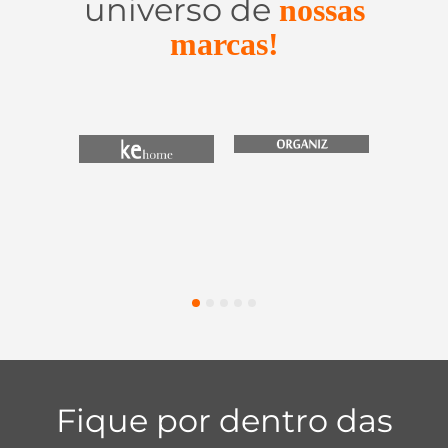
universo de
nossas
marcas!
Utensílios do
Casa e
Utilidades de
Lar
Organização
Vidro
1
2
3
4
5
Fique por dentro das