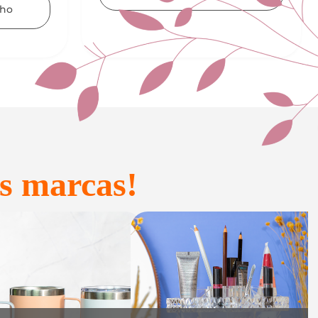
Adicionar ao carrinho
s marcas!
onfeitaria e
Acessórios
Presente
inteligentes