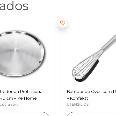
nados
 de Ovos com Raspador
Mini Polvilhador – Konf
UTENSÍLIOS
tt
OS
Adicionar ao carri