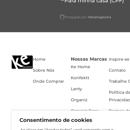
Para minha casa (CPF)
Protegido por
VimeCaptcha
Nossas Marcas
Home
Inspire-se
Ke Home
Sobre Nós
Contato
Konfektt
Onde Comprar
Trabalhe 
Lanty
Política d
Organiz
Privacida
Organiz Rosa
Termos de
Consentimento de cookies
Ao clicar em “Aceitar todos”, você concorda com o