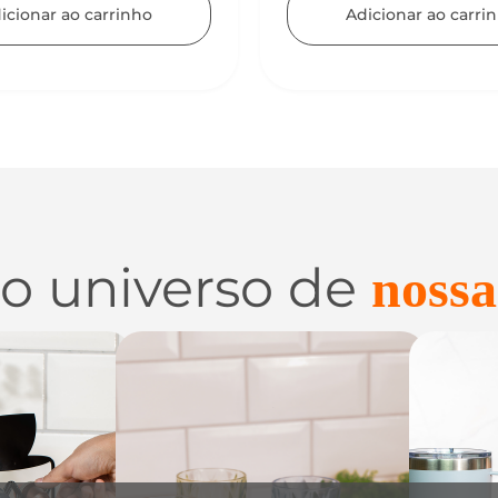
icionar ao carrinho
 o universo de
nossa
 e
Utilidades de
C
zação
Vidro