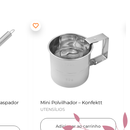
ektt
Kit para Copos de Massa 2 peças
– Konfektt
UTENSÍLIOS
nho