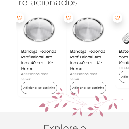
relacionados
Redonda
Bandeja Redonda
Batedor de Ovos
M
nal em
Profissional em
com Raspador –
K
m – Ke
Inox 40 cm – Ke
Konfektt
U
Home
UTENSÍLIOS
para
Acessórios para
Adicionar ao carrinho
servir
o carrinho
Adicionar ao carrinho
Explore o