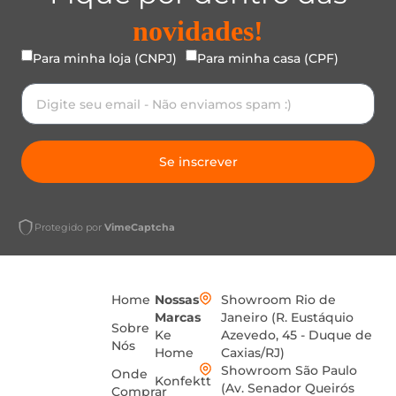
novidades!
Para minha loja (CNPJ)
Para minha casa (CPF)
Se inscrever
Protegido por
VimeCaptcha
Home
Nossas
Showroom Rio de
Marcas
Janeiro (R. Eustáquio
Sobre
Ke
Azevedo, 45 - Duque de
Nós
Home
Caxias/RJ)
Showroom São Paulo
Onde
Konfektt
(Av. Senador Queirós
Comprar