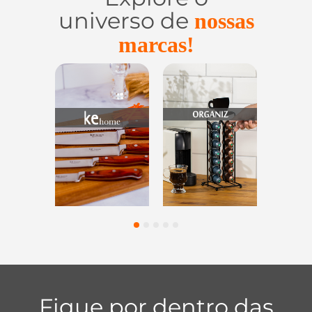
universo de
nossas
marcas!
Utensílios do
Casa e
Utilidades de
Lar
Organização
Vidro
1
2
3
4
5
Fique por dentro das