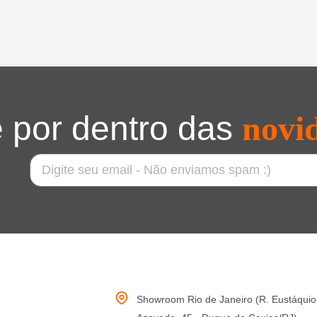
 por dentro das
novi
Showroom Rio de Janeiro (R. Eustáquio