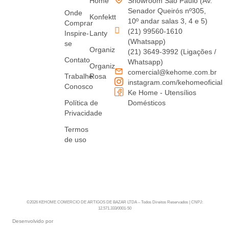
Home
Showroom São Paulo (Av.
Senador Queirós nº305,
Onde
Konfektt
10º andar salas 3, 4 e 5)
Comprar
(21) 99560-1610
Inspire-
Lanty
(Whatsapp)
se
Organiz
(21) 3649-3992 (Ligações /
Contato
Whatsapp)
Organiz
comercial@kehome.com.br
Trabalhe
Rosa
instagram.com/kehomeoficial
Conosco
Ke Home - Utensílios
Política de
Domésticos
Privacidade
Termos
de uso
©2026 KEHOME COMERCIO DE ARTIGOS DE BAZAR LTDA – Todos Direitos Reservados | CNPJ:
12.571.333/0001-50
Desenvolvido por