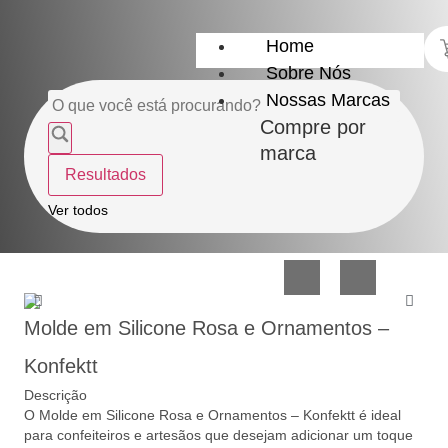
Home
Sobre Nós
Nossas Marcas
Compre por
marca
Resultados
Utensílios
Casa
Ver todos
do
e
Lar
Organização
Molde em Silicone Rosa e Ornamentos –
Konfektt
Descrição
O Molde em Silicone Rosa e Ornamentos – Konfektt é ideal
Utilidades
Confeitaria
para confeiteiros e artesãos que desejam adicionar um toque
de
e