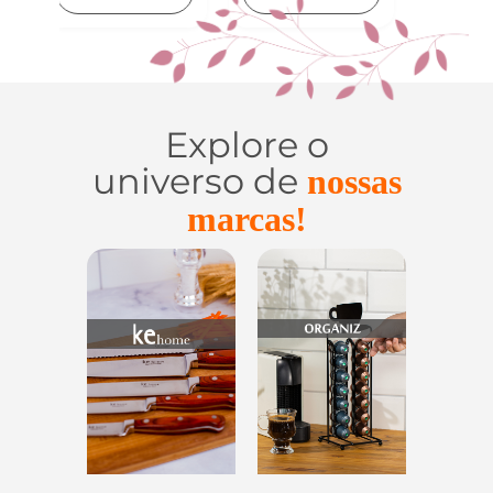
Explore o
universo de
nossas
marcas!
ensílios do
Casa e
Utilidades de
Lar
Organização
Vidro