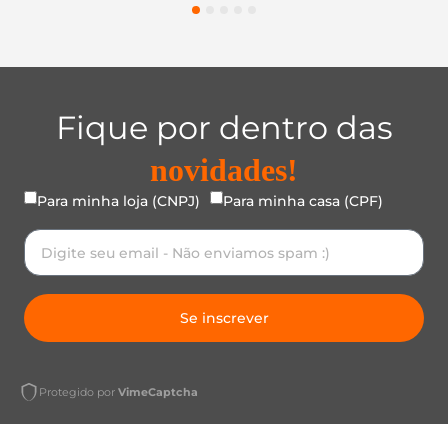
1
2
3
4
5
Fique por dentro das
novidades!
Para minha loja (CNPJ)
Para minha casa (CPF)
Se inscrever
Protegido por
VimeCaptcha