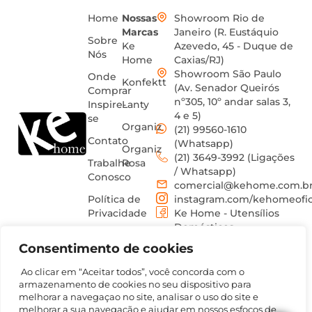
Home
Nossas
Showroom Rio de
Marcas
Janeiro (R. Eustáquio
Sobre
Ke
Azevedo, 45 - Duque de
Nós
Home
Caxias/RJ)
Showroom São Paulo
Onde
Konfektt
(Av. Senador Queirós
Comprar
nº305, 10º andar salas 3,
Inspire-
Lanty
4 e 5)
se
Organiz
(21) 99560-1610
Contato
(Whatsapp)
Organiz
(21) 3649-3992 (Ligações
Trabalhe
Rosa
/ Whatsapp)
Conosco
comercial@kehome.com.b
Política de
instagram.com/kehomeofic
Privacidade
Ke Home - Utensílios
Domésticos
Termos
Consentimento de cookies
de uso
Ao clicar em “Aceitar todos”, você concorda com o
armazenamento de cookies no seu dispositivo para
melhorar a navegaçao no site, analisar o uso do site e
melhorar a sua navegação e ajudar em nossos esfoços de